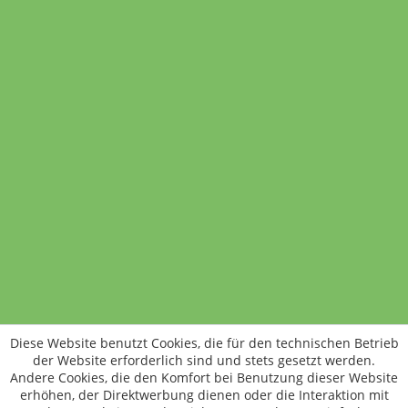
In den Warenkorb
Standort wechseln
Rund um WM24
Datenschutz
AGB
Impressum
Kontakt
Vertrag widerrufen
Diese Website benutzt Cookies, die für den technischen Betrieb
ÖKO-KONTROLLSTELLEN-CODE: DE-ÖKO-006
der Website erforderlich sind und stets gesetzt werden.
Frischer, schneller, besser
Andere Cookies, die den Komfort bei Benutzung dieser Website
Die NEUE Wochenmarkt24-App für
erhöhen, der Direktwerbung dienen oder die Interaktion mit