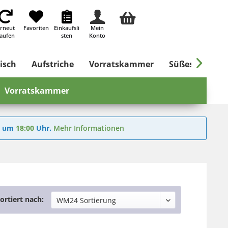
rneut
Favoriten
Einkaufsli
Mein
aufen
sten
Konto

isch
Aufstriche
Vorratskammer
Süßes & Salzig
Vorratskammer
6
um
18:00
Uhr.
Mehr Informationen
ortiert nach: