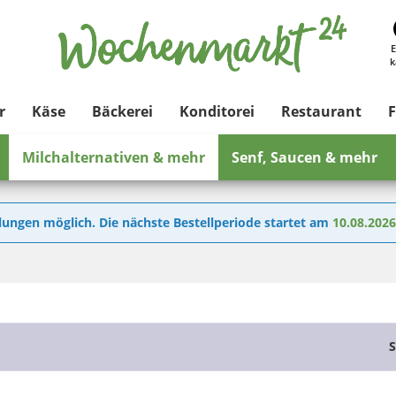
E
k
r
Käse
Bäckerei
Konditorei
Restaurant
F
Milchalternativen & mehr
Senf, Saucen & mehr
lungen möglich. Die nächste Bestellperiode startet am
10.08.202
S