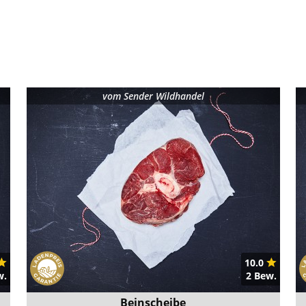
vom
Sender Wildhandel
10.0
w.
2 Bew.
Beinscheibe