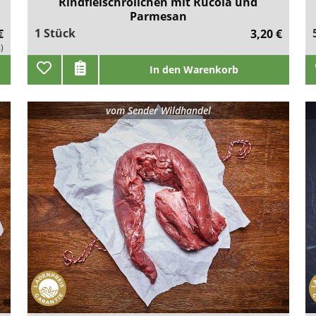
Rindfleischröllchen mit Rucola und
Parmesan
1 Stück
€
3,20 €
)
In den Warenkorb
vom
Sender Wildhandel