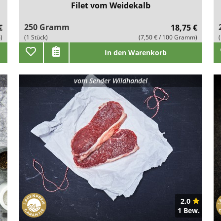
Filet vom Weidekalb
250 Gramm
€
18,75 €
)
(1 Stück)
(7,50 € / 100 Gramm)
In den Warenkorb
vom
Sender Wildhandel
2.0
1 Bew.