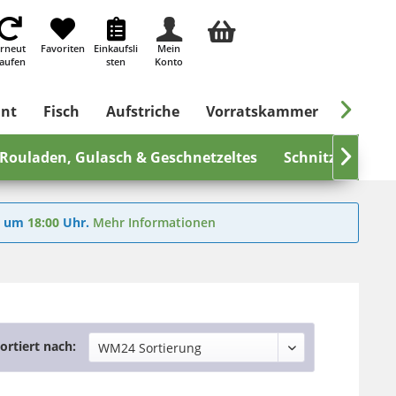
rneut
Favoriten
Einkaufsli
Mein
aufen
sten
Konto

ant
Fisch
Aufstriche
Vorratskammer
Süßes &
Rouladen, Gulasch & Geschnetzeltes
Schnitzel

Sc
6
um
18:00
Uhr.
Mehr Informationen
ortiert nach: