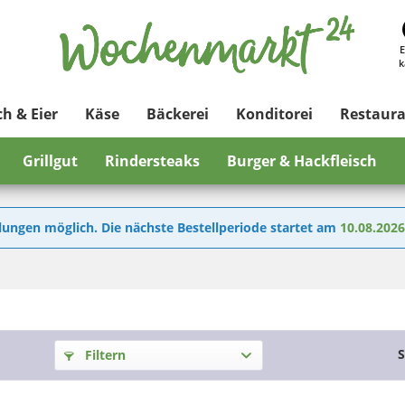
E
k
ch & Eier
Käse
Bäckerei
Konditorei
Restaur
Grillgut
Rindersteaks
Burger & Hackfleisch
lungen möglich. Die nächste Bestellperiode startet am
10.08.202
S
Filtern