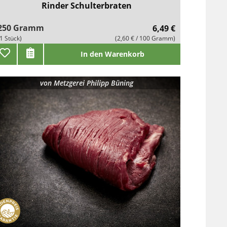
Rinder Schulterbraten
250 Gramm
6,49 €
(1 Stück)
(2,60 € / 100 Gramm)
In den Warenkorb
von
Metzgerei Philipp Büning