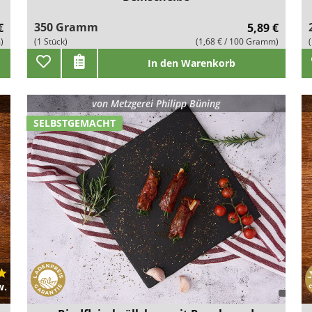
350 Gramm
€
5,89 €
)
(1 Stück)
(1,68 € / 100 Gramm)
In den Warenkorb
von
Metzgerei Philipp Büning
SELBSTGEMACHT
w.