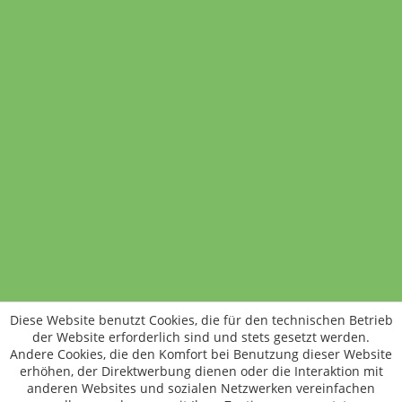
Muffin
1 Stück
1,70 €
In den Warenkorb
Standort wechseln
Rund um WM24
Datenschutz
AGB
Impressum
Kontakt
Vertrag widerrufen
Diese Website benutzt Cookies, die für den technischen Betrieb
ÖKO-KONTROLLSTELLEN-CODE: DE-ÖKO-006
der Website erforderlich sind und stets gesetzt werden.
Frischer, schneller, besser
Andere Cookies, die den Komfort bei Benutzung dieser Website
Die NEUE Wochenmarkt24-App für
erhöhen, der Direktwerbung dienen oder die Interaktion mit
anderen Websites und sozialen Netzwerken vereinfachen
Android & iOS ist da.