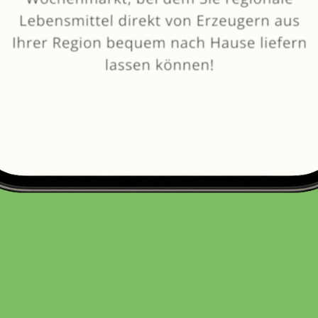
von
Bäckerei Jüde
SELBSTGEMACHT
10.0
1 Bew.