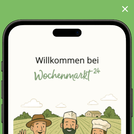
Suche
Mein
Konto
Erneut kaufen
Favoriten
Einkaufslisten

%
Obst
Gemüse
Metzgerei
Milch & E


Bunter Salat
Bohnen & Erbsen
Salat & Blattg
In dieser Bestellperiode sind noch
0
Bestellungen
möglich. Die nächste Bestellperiode startet am
07.08.2026
um
18:00
Uhr.
Mehr Informationen
Sortiert nach: