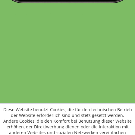
Standort wechseln
Rund um WM24
Datenschutz
AGB
Impressum
Kontakt
Vertrag widerrufen
Diese Website benutzt Cookies, die für den technischen Betrieb
ÖKO-KONTROLLSTELLEN-CODE: DE-ÖKO-006
der Website erforderlich sind und stets gesetzt werden.
Frischer, schneller, besser
Andere Cookies, die den Komfort bei Benutzung dieser Website
Die NEUE Wochenmarkt24-App für
erhöhen, der Direktwerbung dienen oder die Interaktion mit
anderen Websites und sozialen Netzwerken vereinfachen