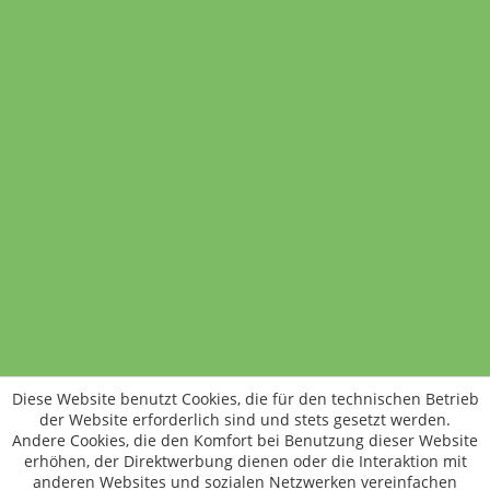
1 Stück
1,98 €
In den Warenkorb
Standort wechseln
Rund um WM24
Datenschutz
AGB
Impressum
Kontakt
Vertrag widerrufen
ÖKO-KONTROLLSTELLEN-CODE: DE-ÖKO-006
Diese Website benutzt Cookies, die für den technischen Betrieb
der Website erforderlich sind und stets gesetzt werden.
Frischer, schneller, besser
Andere Cookies, die den Komfort bei Benutzung dieser Website
Die NEUE Wochenmarkt24-App für
erhöhen, der Direktwerbung dienen oder die Interaktion mit
anderen Websites und sozialen Netzwerken vereinfachen