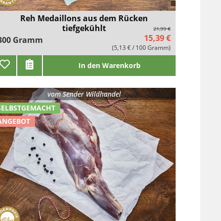
Reh Medaillons aus dem Rücken
tiefgekühlt
21,99 €
15,39 €
300 Gramm
(5,13 € / 100 Gramm)
In den Warenkorb
vom
Sender Wildhandel
SELBSTGEMACHT
ANGEBOT