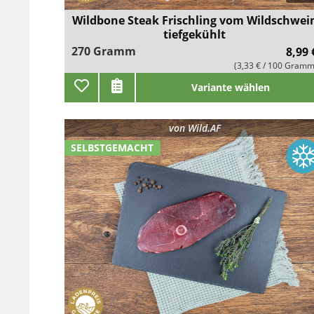
Wildbone Steak Frischling vom Wildschwei
tiefgekühlt
270 Gramm
8,99 
(3,33 € / 100 Gramm
Variante wählen
von
Wild.AF
SELBSTGEMACHT