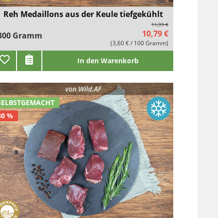
Reh Medaillons aus der Keule tiefgekühlt
11,99 €
10,79 €
300 Gramm
(3,60 € / 100 Gramm)
In den Warenkorb
von
Wild.AF
SELBSTGEMACHT
30 %