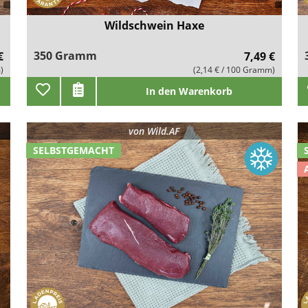
Wildschwein Haxe
350 Gramm
€
7,49 €
)
(2,14 € / 100 Gramm)
In den Warenkorb
von
Wild.AF
SELBSTGEMACHT