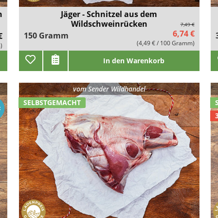
n
Jäger - Schnitzel aus dem
Wildschweinrücken
7,49 €
6,74 €
150 Gramm
€
(4,49 € / 100 Gramm)
)
In den Warenkorb
vom
Sender Wildhandel
SELBSTGEMACHT