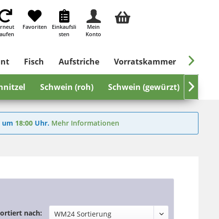
rneut
Favoriten
Einkaufsli
Mein
aufen
sten
Konto

ant
Fisch
Aufstriche
Vorratskammer
Süßes &
hnitzel
Schwein (roh)
Schwein (gewürzt)

Rind
6
um
18:00
Uhr.
Mehr Informationen
ortiert nach: