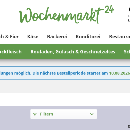
E
k
ch & Eier
Käse
Bäckerei
Konditorei
Restaur
ackfleisch
Rouladen, Gulasch & Geschnetzeltes
Sc
lungen möglich. Die nächste Bestellperiode startet am
10.08.202
Filtern
S