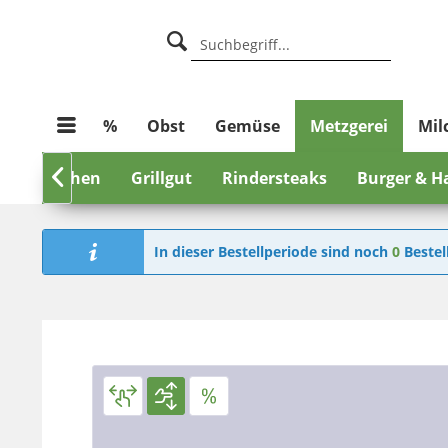
%
Obst
Gemüse
Metzgerei
Mil
Bratwürstchen

Grillgut
Rindersteaks
Burger & H
In dieser Bestellperiode sind noch
0
Bestel