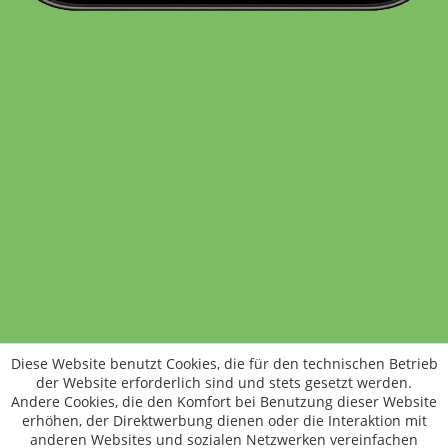
Standort wechseln
Rund um WM24
Datenschutz
AGB
Impressum
Kontakt
Vertrag widerrufen
Diese Website benutzt Cookies, die für den technischen Betrieb
ÖKO-KONTROLLSTELLEN-CODE: DE-ÖKO-006
der Website erforderlich sind und stets gesetzt werden.
Frischer, schneller, besser
Andere Cookies, die den Komfort bei Benutzung dieser Website
Die NEUE Wochenmarkt24-App für
erhöhen, der Direktwerbung dienen oder die Interaktion mit
anderen Websites und sozialen Netzwerken vereinfachen