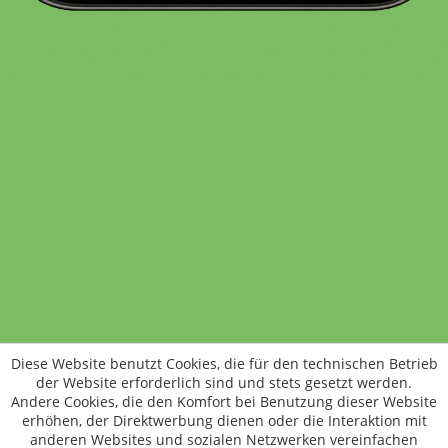
Standort wechseln
Rund um WM24
Datenschutz
AGB
Impressum
Kontakt
Vertrag widerrufen
Diese Website benutzt Cookies, die für den technischen Betrieb
ÖKO-KONTROLLSTELLEN-CODE: DE-ÖKO-006
der Website erforderlich sind und stets gesetzt werden.
Frischer, schneller, besser
Andere Cookies, die den Komfort bei Benutzung dieser Website
Die NEUE Wochenmarkt24-App für
erhöhen, der Direktwerbung dienen oder die Interaktion mit
anderen Websites und sozialen Netzwerken vereinfachen