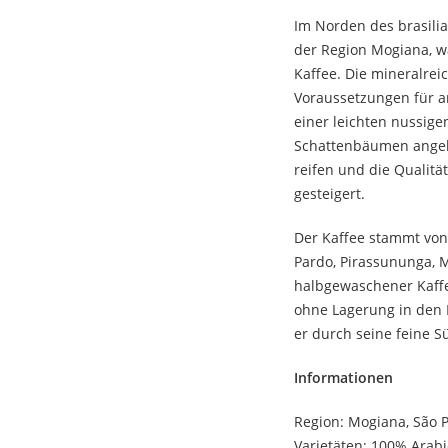
Im Norden des brasilia
der Region Mogiana, w
Kaffee. Die mineralrei
Voraussetzungen für a
einer leichten nussige
Schattenbäumen angeb
reifen und die Qualit
gesteigert.
Der Kaffee stammt von
Pardo, Pirassununga, M
halbgewaschener Kaffee
ohne Lagerung in den F
er durch seine feine 
Informationen
Region: Mogiana, São P
Varietäten: 100% Arabi