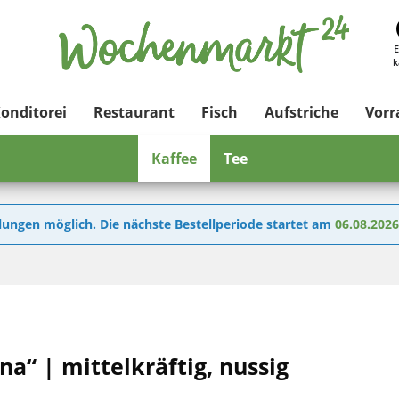
E
k
onditorei
Restaurant
Fisch
Aufstriche
Vor
Kaffee
Tee
lungen möglich. Die nächste Bestellperiode startet am
06.08.202
na“ | mittelkräftig, nussig