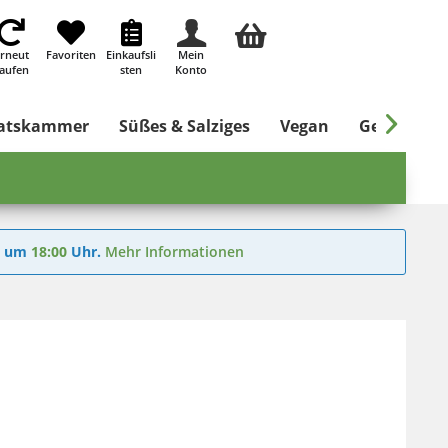
rneut
Favoriten
Einkaufsli
Mein
aufen
sten
Konto

ratskammer
Süßes & Salziges
Vegan
Getränke
6
um
18:00
Uhr.
Mehr Informationen