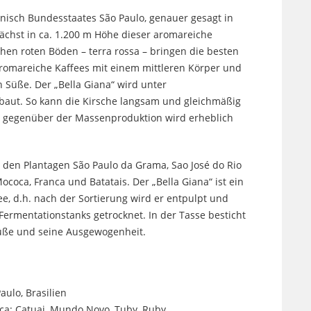
nisch Bundesstaates São Paulo, genauer gesagt in
ächst in ca. 1.200 m Höhe dieser aromareiche
chen roten Böden – terra rossa – bringen die besten
romareiche Kaffees mit einem mittleren Körper und
n Süße. Der „Bella Giana“ wird unter
aut. So kann die Kirsche langsam und gleichmäßig
ät gegenüber der Massenproduktion wird erheblich
 den Plantagen São Paulo da Grama, Sao José do Rio
ococa, Franca und Batatais. Der „Bella Giana“ ist ein
, d.h. nach der Sortierung wird er entpulpt und
ermentationstanks getrocknet. In der Tasse besticht
Süße und seine Ausgewogenheit.
aulo, Brasilien
ca: Catuai, Mundo Novo, Tuby, Ruby