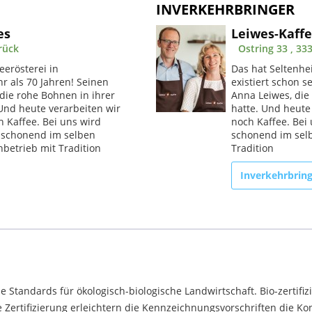
INVERKEHRBRINGER
es
Leiwes-Kaff
rück
Ostring 33 , 3
eerösterei in
Das hat Seltenhe
r als 70 Jahren! Seinen
existiert schon s
die rohe Bohnen in ihrer
Anna Leiwes, die
 Und heute verarbeiten wir
hatte. Und heute
h Kaffee. Bei uns wird
noch Kaffee. Bei
 schonend im selben
schonend im selb
nbetrieb mit Tradition
Tradition
Inverkehrbrin
e Standards für ökologisch-biologische Landwirtschaft. Bio-zertifiz
 Zertifizierung erleichtern die Kennzeichnungsvorschriften die K