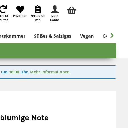
rneut
Favoriten
Einkaufsli
Mein
aufen
sten
Konto

ratskammer
Süßes & Salziges
Vegan
Getränke
6
um
18:00
Uhr.
Mehr Informationen
, blumige Note