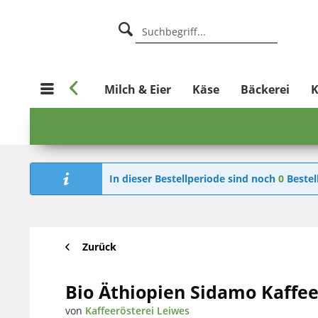

e
Metzgerei
Milch & Eier
Käse
Bäckerei
K
In dieser Bestellperiode sind noch
0
Bestel
Zurück
Bio Äthiopien Sidamo Kaffee 
von
Kaffeerösterei Leiwes