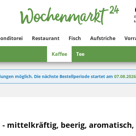
E
k
onditorei
Restaurant
Fisch
Aufstriche
Vor
Kaffee
Tee
lungen möglich. Die nächste Bestellperiode startet am
07.08.202
- mittelkräftig, beerig, aromatisch