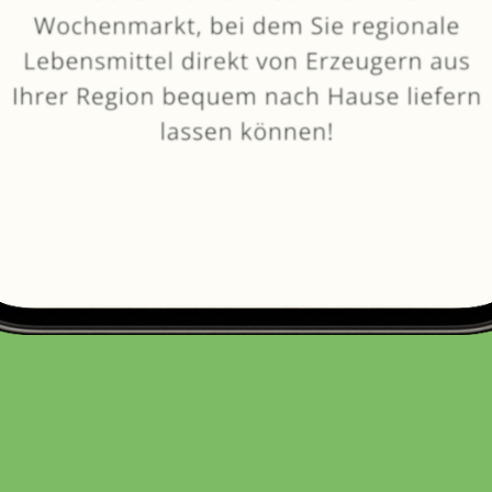
Vorherige Artikel laden
von
EOS Kaffeerösterei
SELBSTGEMACHT
Gut für: Filterkaffee, French Press