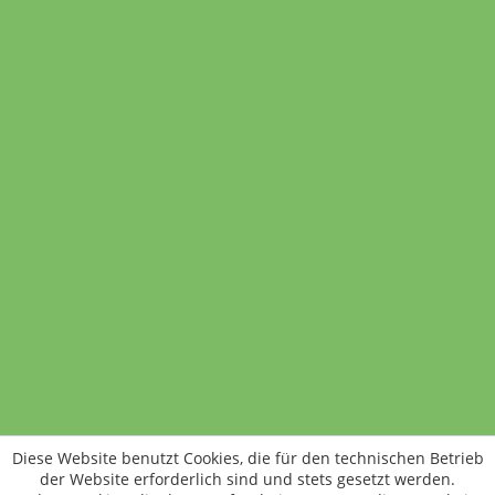
Probierpaket „Für die Unentschlossenen“
gemahlen
750 Gramm
25,00 €
(3 Beutel)
(3,33 € / 100 Gramm)
In den Warenkorb
Standort wechseln
Rund um WM24
Datenschutz
AGB
Impressum
Kontakt
Vertrag widerrufen
Diese Website benutzt Cookies, die für den technischen Betrieb
ÖKO-KONTROLLSTELLEN-CODE: DE-ÖKO-006
der Website erforderlich sind und stets gesetzt werden.
Frischer, schneller, besser